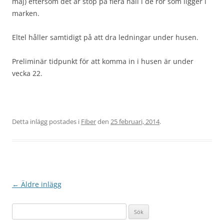
maj) eftersom det är stop på flera håll i de rör som ligger i
marken.
Eltel håller samtidigt på att dra ledningar under husen.
Preliminär tidpunkt för att komma in i husen är under
vecka 22.
Detta inlägg postades i
Fiber
den
25 februari, 2014
.
Inläggsnavigering
←
Äldre inlägg
Sök
efter: