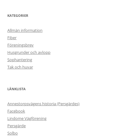
KATEGORIER
Allmän information
Fiber
Föreningsbrev
Husgrunder och avlopp
Sophantering
Tak och huvar
LÄNKLISTA
Annestorpsvägens historia (Persgärdes)
Facebook
Lindome Vägförening
Persgärde
Solbo