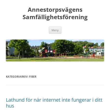
Hoppa
till
Annestorpsvägens
innehåll
Samfällighetsförening
Meny
KATEGORIARKIV:
FIBER
Lathund för när internet inte fungerar i ditt
hus