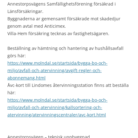
Annestorpsvägens Samfällighetsförening försäkrad i
Länsförsäkringar.
Byggnaderna ar gemensamt försäkrade mot skadedjur
genom avtal med Anticimex.
Villa-Hem försäkring tecknas av fastighetsägaren.
Beställning av hämtning och hantering av hushållsavfall
görs här:
https://www.molndal.se/startsida/bygga-bo-och-
miljo/avfall-och-atervinning/avgift-regler-och-
abonnemang.html
Åvc-kort till Lindomes återvinningsstation finns att beställa
här:
https://www.molndal.se/startsida/bygga-bo-och-
miljo/avfall-och-atervinning/kallsortering-och-
atervinning/atervinningscentraler/avc-kort.html
Annestorpsvägen – teknisk uppbyggnad