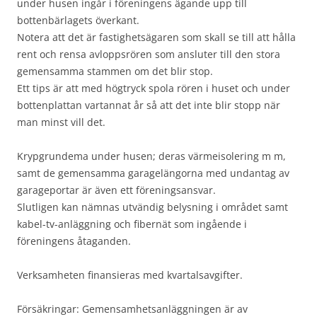
under husen ingår i föreningens ägande upp till
bottenbärlagets överkant.
Notera att det är fastighetsägaren som skall se till att hålla
rent och rensa avloppsrören som ansluter till den stora
gemensamma stammen om det blir stop.
Ett tips är att med högtryck spola rören i huset och under
bottenplattan vartannat år så att det inte blir stopp när
man minst vill det.
Krypgrundema under husen; deras värmeisolering m m,
samt de gemensamma garagelängorna med undantag av
garageportar är även ett föreningsansvar.
Slutligen kan nämnas utvändig belysning i området samt
kabel-tv-anläggning och fibernät som ingående i
föreningens åtaganden.
Verksamheten finansieras med kvartalsavgifter.
Försäkringar: Gemensamhetsanläggningen är av