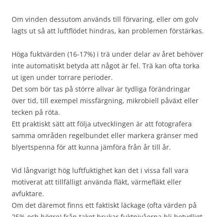
Om vinden dessutom används till förvaring, eller om golv
lagts ut så att luftflödet hindras, kan problemen förstärkas.
Höga fuktvärden (16-17%) i trä under delar av året behöver
inte automatiskt betyda att något är fel. Trä kan ofta torka
ut igen under torrare perioder.
Det som bör tas på större allvar är tydliga förändringar
över tid, till exempel missfärgning, mikrobiell påväxt eller
tecken på röta.
Ett praktiskt sätt att följa utvecklingen är att fotografera
samma områden regelbundet eller markera gränser med
blyertspenna för att kunna jämföra från år till år.
Vid långvarigt hög luftfuktighet kan det i vissa fall vara
motiverat att tillfälligt använda fläkt, värmefläkt eller
avfuktare.
Om det däremot finns ett faktiskt läckage (ofta värden på
25% och högre) från taket brukar fuktnivåerna bli betydligt